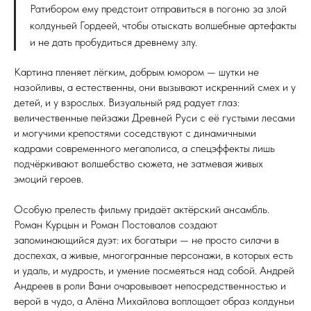
Ратибором ему предстоит отправиться в погоню за злой
колдуньей Гордеей, чтобы отыскать волшебные артефакты
и не дать пробудиться древнему злу.
Картина пленяет лёгким, добрым юмором — шутки не
назойливы, а естественны, они вызывают искренний смех и у
детей, и у взрослых. Визуальный ряд радует глаз:
величественные пейзажи Древней Руси с её густыми лесами
и могучими крепостями соседствуют с динамичными
кадрами современного мегаполиса, а спецэффекты лишь
подчёркивают волшебство сюжета, не затмевая живых
эмоций героев.
Особую прелесть фильму придаёт актёрский ансамбль.
Роман Курцын и Роман Постовалов создают
запоминающийся дуэт: их богатыри — не просто силачи в
доспехах, а живые, многогранные персонажи, в которых есть
и удаль, и мудрость, и умение посмеяться над собой. Андрей
Андреев в роли Вани очаровывает непосредственностью и
верой в чудо, а Алёна Михайлова воплощает образ колдуньи