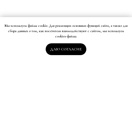
Мы используем файлы cookie. Для реализации основных функций сайта, а также для
сбора данных о том, как посетители взаимодействуют с сайтом, мы используем
cookies-файлы.
ДАЮ СОГЛАСИЕ
Контакты
Севастополь, Новый Херсонес, византийский квартал
Проложить маршрут
+7 (979) 012-74-01