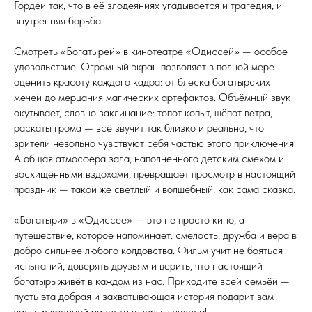
Гордеи так, что в её злодеяниях угадывается и трагедия, и
внутренняя борьба.
Смотреть «Богатырей» в кинотеатре «Одиссей» — особое
удовольствие. Огромный экран позволяет в полной мере
оценить красоту каждого кадра: от блеска богатырских
мечей до мерцания магических артефактов. Объёмный звук
окутывает, словно заклинание: топот копыт, шёпот ветра,
раскаты грома — всё звучит так близко и реально, что
зрители невольно чувствуют себя частью этого приключения.
А общая атмосфера зала, наполненного детским смехом и
восхищёнными вздохами, превращает просмотр в настоящий
праздник — такой же светлый и волшебный, как сама сказка.
«Богатыри» в «Одиссее» — это не просто кино, а
путешествие, которое напоминает: смелость, дружба и вера в
добро сильнее любого колдовства. Фильм учит не бояться
испытаний, доверять друзьям и верить, что настоящий
богатырь живёт в каждом из нас. Приходите всей семьёй —
пусть эта добрая и захватывающая история подарит вам
часы искренней радости и веры в чудеса!