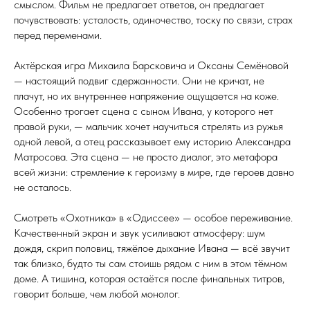
смыслом. Фильм не предлагает ответов, он предлагает
почувствовать: усталость, одиночество, тоску по связи, страх
перед переменами.
Актёрская игра Михаила Барсковича и Оксаны Семёновой
— настоящий подвиг сдержанности. Они не кричат, не
плачут, но их внутреннее напряжение ощущается на коже.
Особенно трогает сцена с сыном Ивана, у которого нет
правой руки, — мальчик хочет научиться стрелять из ружья
одной левой, а отец рассказывает ему историю Александра
Матросова. Эта сцена — не просто диалог, это метафора
всей жизни: стремление к героизму в мире, где героев давно
не осталось.
Смотреть «Охотника» в «Одиссее» — особое переживание.
Качественный экран и звук усиливают атмосферу: шум
дождя, скрип половиц, тяжёлое дыхание Ивана — всё звучит
так близко, будто ты сам стоишь рядом с ним в этом тёмном
доме. А тишина, которая остаётся после финальных титров,
говорит больше, чем любой монолог.