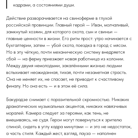
кадрами, а состояниями души.
Действие разворачивается на свиноферме в глухой
российской провинции. Главный герой — Иван, молчаливый,
замкнутый хозяин, для которого охота, сын и свиньи —
главные ценности в жизни. Его ритм прост: утро начинается с
бухгалтерии, затем — убой скота, поездка в город с мясом.
Но в эту чёткую, почти механическую систему внедряется
сбой — на ферму приезжает новая работница из колонии.
Между двумя немолодыми, закалёнными жизнью людьми
вспыхивает неожиданная, тихая, почти незаметная страсть.
Она не меняет их, не спасает, не приводит к счастливому
финалу. Но она есть — и в этом её сила.
Бакурадзе снимает с поразительной скромностью. Никаких
драматических музыкальных акцентов, никаких навязчивых
моралей. Камера следует за героями, как тень, не
вмешиваясь, не судя. Герои могут повернуться к зрителю
спиной, сидеть в углу кадра минутами — и это не недостаток,
а часть стиля. Каждый жест, взгляд, пауза — наполнен