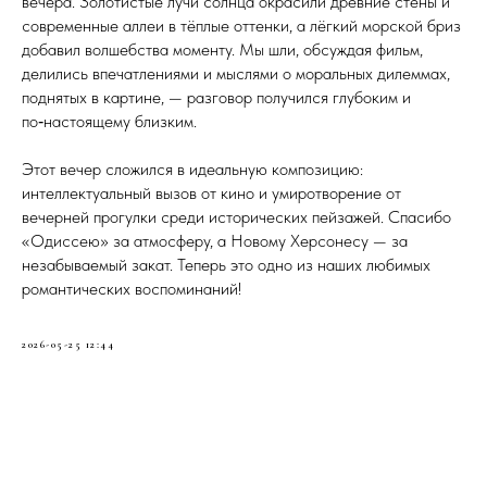
вечера. Золотистые лучи солнца окрасили древние стены и
современные аллеи в тёплые оттенки, а лёгкий морской бриз
добавил волшебства моменту. Мы шли, обсуждая фильм,
делились впечатлениями и мыслями о моральных дилеммах,
поднятых в картине, — разговор получился глубоким и
по‑настоящему близким.
Этот вечер сложился в идеальную композицию:
интеллектуальный вызов от кино и умиротворение от
вечерней прогулки среди исторических пейзажей. Спасибо
«Одиссею» за атмосферу, а Новому Херсонесу — за
незабываемый закат. Теперь это одно из наших любимых
романтических воспоминаний!
2026-05-25 12:44